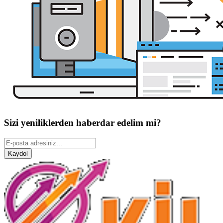
Sizi yeniliklerden haberdar edelim mi?
Kaydol